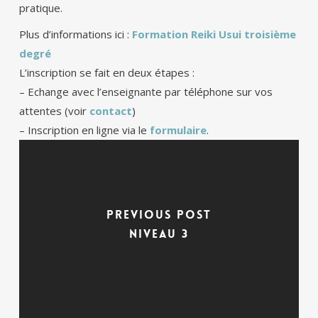
pratique.
Plus d’informations ici :
Formation Reiki Usui troisième
degré
L’inscription se fait en deux étapes :
– Echange avec l’enseignante par téléphone sur vos
attentes (voir
contact
)
– Inscription en ligne via le
formulaire
.
Previous Post
Niveau 3