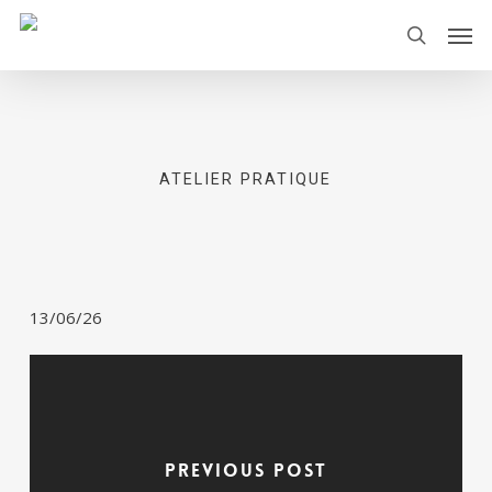
Skip
Men
to
search
main
content
ATELIER PRATIQUE
13/06/26
Previous Post